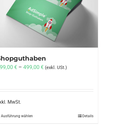
Shopguthaben
99,00
€
–
499,00
€
(exkl. USt.)
xkl. MwSt.
Ausführung wählen
Dieses
Details
Produkt
weist