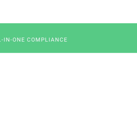
L-IN-ONE COMPLIANCE
gency-Paket für Agenturen
usiness-Paket für Unternehmer