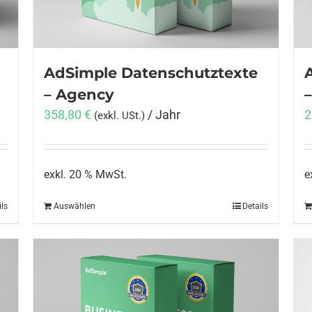
AdSimple Datenschutztexte
– Agency
–
358,80
€
/ Jahr
2
(exkl. USt.)
exkl. 20 % MwSt.
e
ils
Auswählen
Details