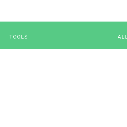
TOOLS
AL
Datenschutz Generator
A
Impressum Generator
B
Datenschutz Manager
Consent Manager
Content Marketing Manager
NewsAI WordPress Plugin