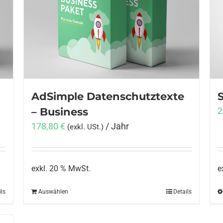
AdSimple Datenschutztexte
– Business
2
178,80
€
/ Jahr
(exkl. USt.)
exkl. 20 % MwSt.
e
ils
Auswählen
Details