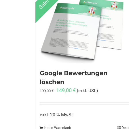
Sale!
Google Bewertungen
löschen
Ursprünglicher
Aktueller
149,00
€
(exkl. USt.)
199,00
€
Preis
Preis
war:
ist:
199,00 €
149,00 €.
exkl. 20 % MwSt.
In den Warenkorb
Deta