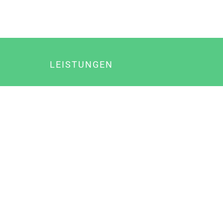
LEISTUNGEN
Online Marketing
Content Marketing
Content Marketing Abos
Content Marketing für Ärzte
Suchmaschinenoptimierung
Social Media Marketing