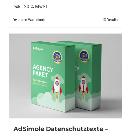
199,00 €
149,00 €.
exkl. 20 % MwSt.
In den Warenkorb
Details
AdSimple Datenschutztexte –