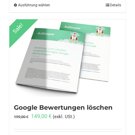
Ausführung wählen
Dieses
Details
Produkt
weist
Sale!
mehrere
Varianten
auf.
Die
Optionen
können
auf
der
Produktseite
gewählt
Google Bewertungen löschen
werden
Ursprünglicher
Aktueller
149,00
€
(exkl. USt.)
199,00
€
Preis
Preis
war:
ist: