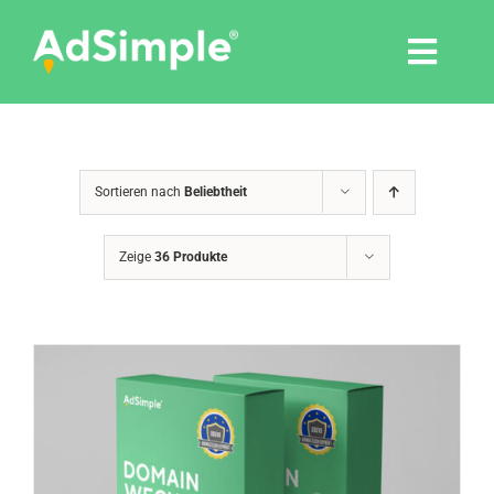
Skip
to
Togg
content
Navi
Leistungen
Sortieren nach
Beliebtheit
Tools
Zeige
36 Produkte
Pressemitteilungen
Shop
Agentur
Blog