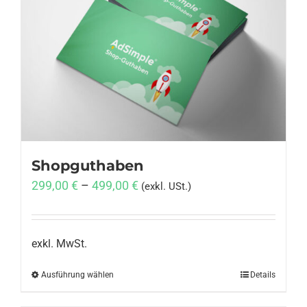
Shopguthaben
299,00
€
–
499,00
€
(exkl. USt.)
exkl. MwSt.
Ausführung wählen
Dieses
Details
Produkt