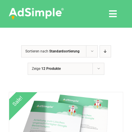
Skip
to
Togg
content
Navi
Leistungen
Sortieren nach
Standardsortierung
Tools
Zeige
12 Produkte
Pressemitteilungen
Shop
Sale!
Agentur
Blog