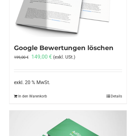
Anmelden
Google Bewertungen löschen
Ursprünglicher
Aktueller
149,00
€
(exkl. USt.)
199,00
€
Preis
Preis
war:
ist:
199,00 €
149,00 €.
exkl. 20 % MwSt.
In den Warenkorb
Details