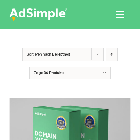
Skip
to
Togg
content
Navi
Leistungen
Sortieren nach
Beliebtheit
Tools
Zeige
36 Produkte
Pressemitteilungen
Shop
Agentur
Blog