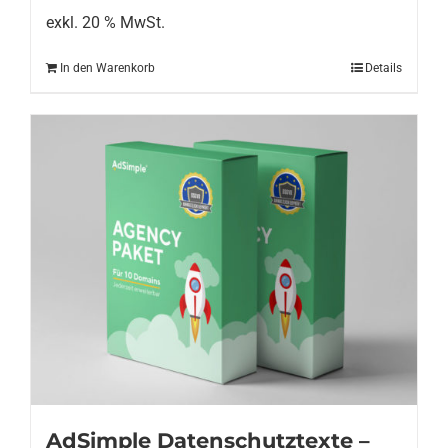
199,00 €
149,00 €.
exkl. 20 % MwSt.
In den Warenkorb
Details
AdSimple Datenschutztexte –