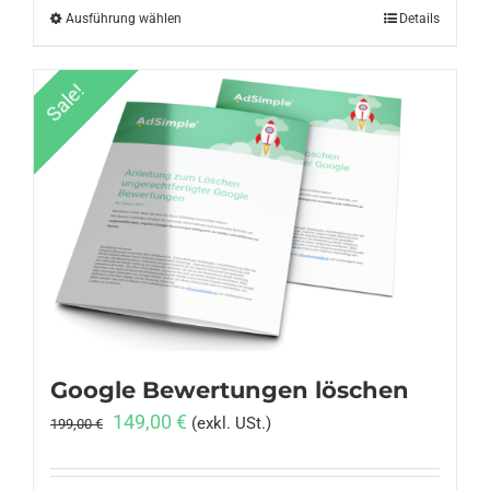
Ausführung wählen
Dieses
Details
Produkt
weist
Sale!
mehrere
Varianten
auf.
Die
Optionen
können
auf
der
Produktseite
gewählt
Google Bewertungen löschen
werden
Ursprünglicher
Aktueller
149,00
€
(exkl. USt.)
199,00
€
Preis
Preis
war:
ist: