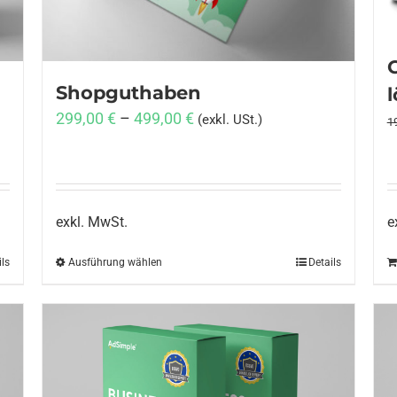
Shopguthaben
299,00
€
–
499,00
€
(exkl. USt.)
1
exkl. MwSt.
e
ils
Ausführung wählen
Dieses
Details
Produkt
weist
mehrere
Varianten
auf.