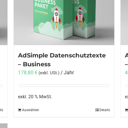
Die
Optionen
können
auf
der
Produktseite
gewählt
AdSimple Datenschutztexte
werden
– Business
–
178,80
€
/ Jahr
4
(exkl. USt.)
exkl. 20 % MwSt.
e
ils
Auswählen
Details