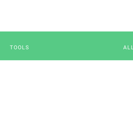
TOOLS
AL
Datenschutz Generator
A
Impressum Generator
B
Datenschutz Manager
Consent Manager
Content Marketing Manager
NewsAI WordPress Plugin