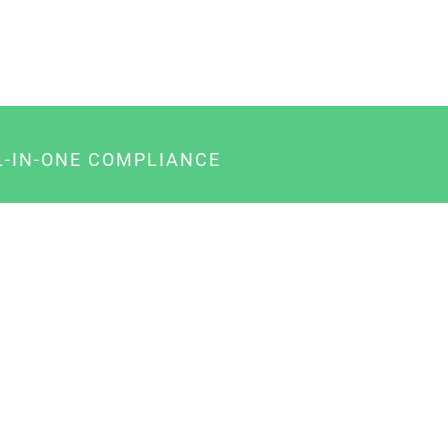
L-IN-ONE COMPLIANCE
gency-Paket für Agenturen
usiness-Paket für Unternehmer