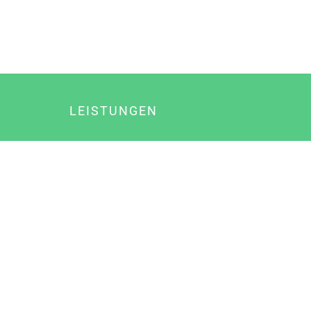
LEISTUNGEN
Online Marketing
Content Marketing
Content Marketing Abos
Content Marketing für Ärzte
Suchmaschinenoptimierung
Social Media Marketing