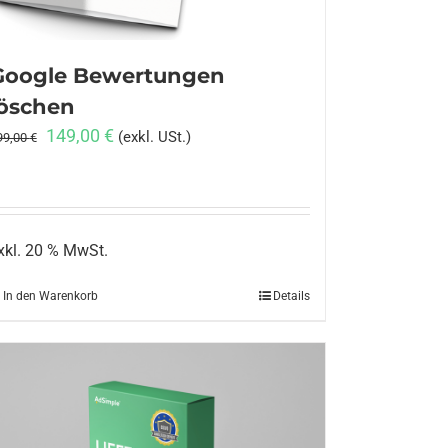
Google Bewertungen
löschen
Ursprünglicher
Aktueller
149,00
€
(exkl. USt.)
99,00
€
Preis
Preis
war:
ist:
199,00 €
149,00 €.
xkl. 20 % MwSt.
In den Warenkorb
Details