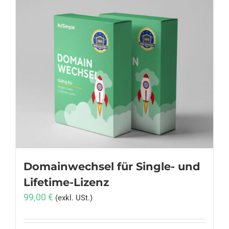
weist
mehrere
Varianten
auf.
Die
Optionen
können
auf
der
Produktseite
gewählt
werden
Domainwechsel für Single- und
Lifetime-Lizenz
99,00
€
(exkl. USt.)