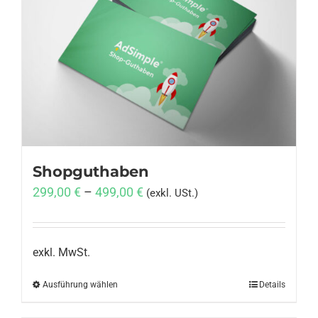
Shopguthaben
299,00
€
–
499,00
€
(exkl. USt.)
exkl. MwSt.
Ausführung wählen
Dieses
Details
Produkt