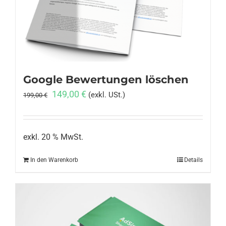
Anmelden
Google Bewertungen löschen
Ursprünglicher
Aktueller
149,00
€
(exkl. USt.)
199,00
€
Preis
Preis
war:
ist:
199,00 €
149,00 €.
exkl. 20 % MwSt.
In den Warenkorb
Details