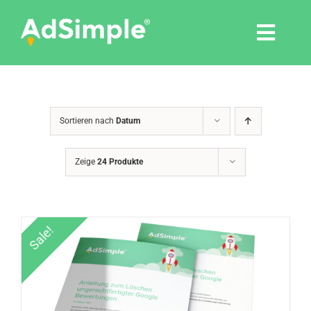
Skip
to
Togg
content
Navi
Leistungen
Sortieren nach
Datum
Tools
Zeige
24 Produkte
Pressemitteilungen
Shop
Sale!
Agentur
Blog