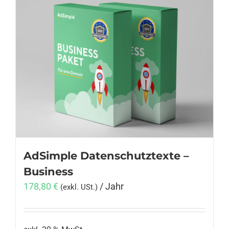
AdSimple Datenschutztexte –
Business
178,80
€
/ Jahr
(exkl. USt.)