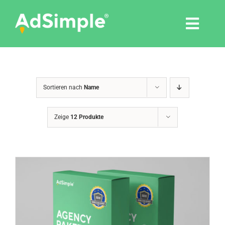
Skip
to
Togg
content
Navi
Leistungen
Sortieren nach
Name
Tools
Zeige
12 Produkte
Pressemitteilungen
Shop
Agentur
Blog