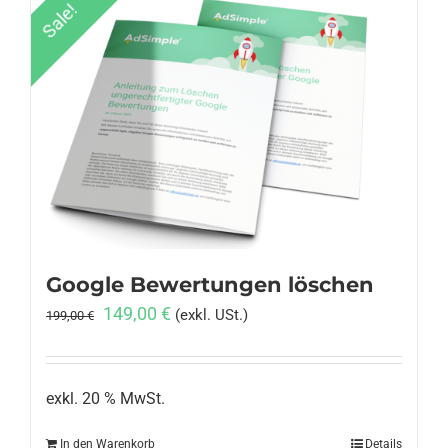
Sale!
Google Bewertungen löschen
Ursprünglicher
Aktueller
149,00
€
(exkl. USt.)
199,00
€
Preis
Preis
war:
ist:
199,00 €
149,00 €.
exkl. 20 % MwSt.
In den Warenkorb
Details