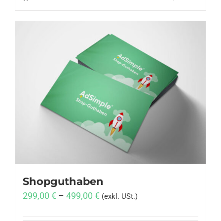
Shopguthaben
299,00
€
–
499,00
€
(exkl. USt.)