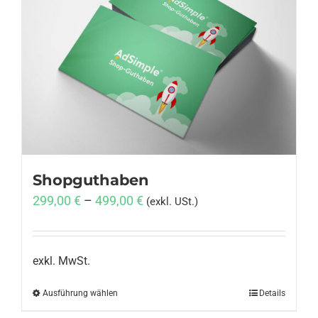
Shopguthaben
299,00
€
–
499,00
€
(exkl. USt.)
exkl. MwSt.
Ausführung wählen
Dieses
Details
Produkt