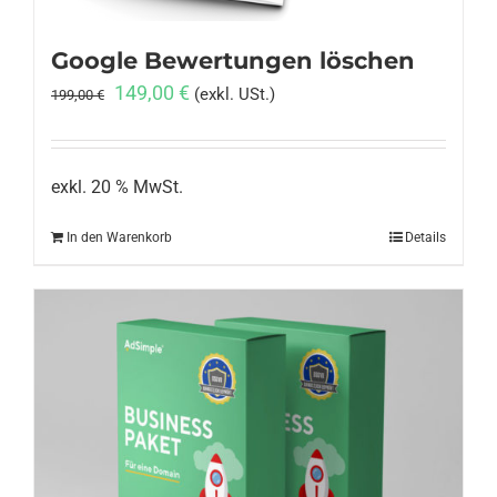
Google Bewertungen löschen
Ursprünglicher
Aktueller
149,00
€
(exkl. USt.)
199,00
€
Preis
Preis
war:
ist:
199,00 €
149,00 €.
exkl. 20 % MwSt.
In den Warenkorb
Details