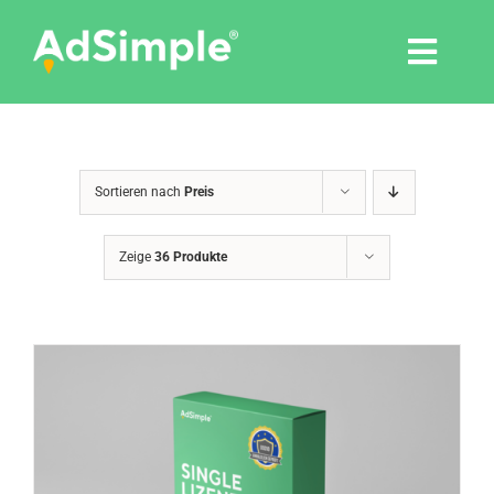
Skip
to
Togg
content
Navi
Leistungen
Sortieren nach
Preis
Tools
Zeige
36 Produkte
Pressemitteilungen
Shop
Agentur
Blog