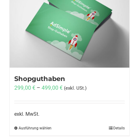
Shopguthaben
299,00
€
–
499,00
€
(exkl. USt.)
exkl. MwSt.
Ausführung wählen
Dieses
Details
Produkt