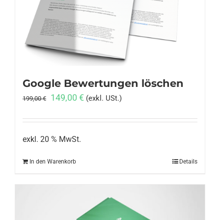
Google Bewertungen löschen
Ursprünglicher
Aktueller
149,00
€
(exkl. USt.)
199,00
€
Preis
Preis
war:
ist:
199,00 €
149,00 €.
exkl. 20 % MwSt.
In den Warenkorb
Details