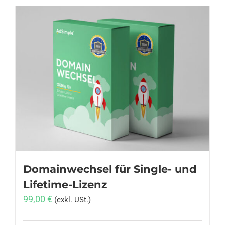
weist
mehrere
Varianten
auf.
Die
Optionen
können
auf
der
Produktseite
gewählt
werden
Domainwechsel für Single- und
Lifetime-Lizenz
99,00
€
(exkl. USt.)