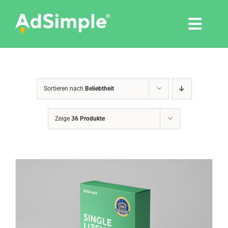
Skip
to
Togg
content
Navi
Leistungen
Sortieren nach
Beliebtheit
Tools
Zeige
36 Produkte
Pressemitteilungen
Shop
Agentur
Blog