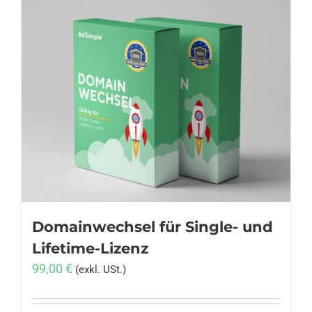
weist
mehrere
Varianten
auf.
Die
Optionen
können
auf
der
Produktseite
gewählt
werden
Domainwechsel für Single- und
Lifetime-Lizenz
99,00
€
(exkl. USt.)