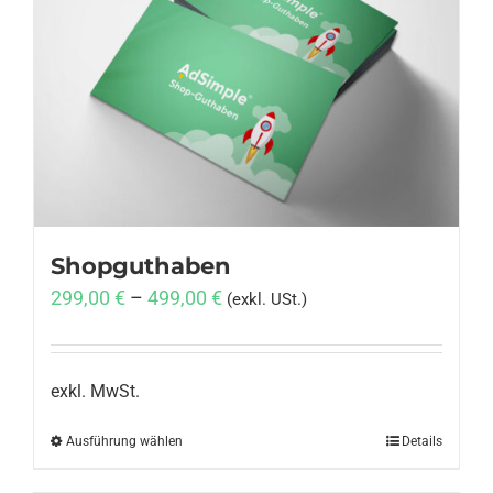
Shopguthaben
299,00
€
–
499,00
€
(exkl. USt.)
exkl. MwSt.
Ausführung wählen
Dieses
Details
Produkt