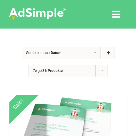
Skip
to
Togg
content
Navi
Leistungen
Sortieren nach
Datum
Tools
Zeige
36 Produkte
Pressemitteilungen
Shop
Sale!
Agentur
Blog