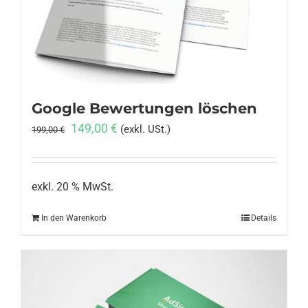
Anmelden
Google Bewertungen löschen
Ursprünglicher
Aktueller
149,00
€
(exkl. USt.)
199,00
€
Preis
Preis
war:
ist:
199,00 €
149,00 €.
exkl. 20 % MwSt.
In den Warenkorb
Details