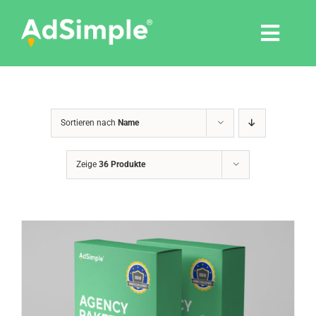
Skip
to
Togg
content
Navi
Leistungen
Sortieren nach
Name
Tools
Zeige
36 Produkte
Pressemitteilungen
Shop
Agentur
Blog