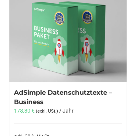
AdSimple Datenschutztexte –
Business
178,80
€
/ Jahr
(exkl. USt.)