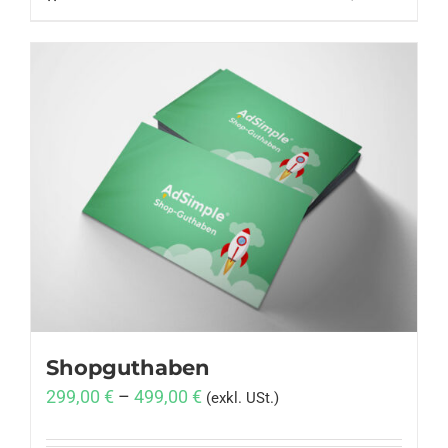
Shopguthaben
299,00
€
–
499,00
€
(exkl. USt.)