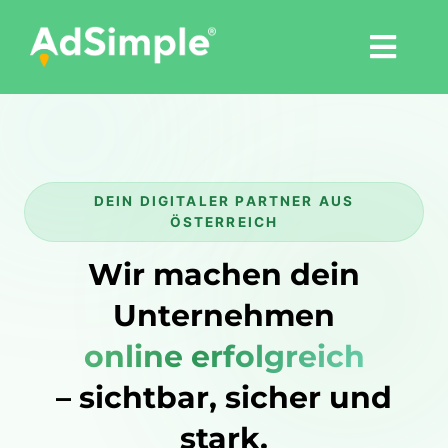
Skip
to
Togg
content
Navi
Leistungen
Tools
DEIN DIGITALER PARTNER AUS
ÖSTERREICH
Pressemitteilungen
Wir machen dein
Unternehmen
Shop
online erfolgreich
Agentur
– sichtbar, sicher und
stark.
Blog