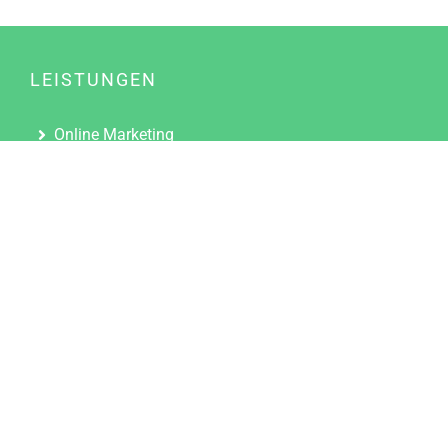
LEISTUNGEN
Online Marketing
Content Marketing
Content Marketing Abos
Content Marketing für Ärzte
Suchmaschinenoptimierung
Social Media Marketing
Influencer Marketing