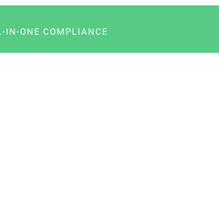
L-IN-ONE COMPLIANCE
gency-Paket für Agenturen
usiness-Paket für Unternehmer