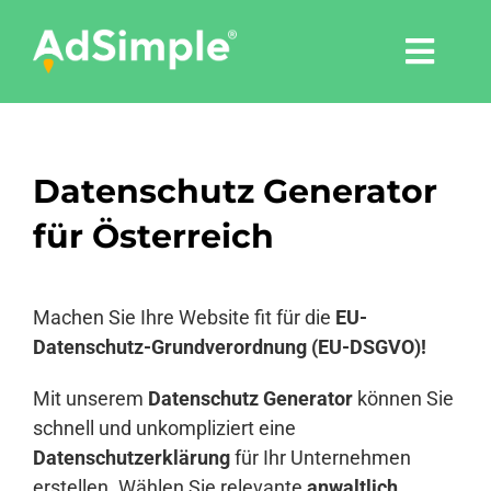
Skip
to
Togg
content
Navi
Leistungen
Datenschutz Generator
Tools
für Österreich
Pressemitteilungen
Machen Sie Ihre Website fit für die
EU-
Shop
Datenschutz-Grundverordnung (EU-DSGVO)!
Mit unserem
Datenschutz Generator
können Sie
Agentur
schnell und unkompliziert eine
Datenschutzerklärung
für Ihr Unternehmen
erstellen. Wählen Sie relevante
anwaltlich
Blog