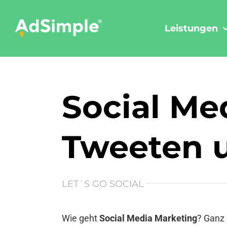
Skip
to
Leistungen
content
Social Me
Tweeten u
LET´S GO SOCIAL
Wie geht
Social Media Marketing
? Ganz 