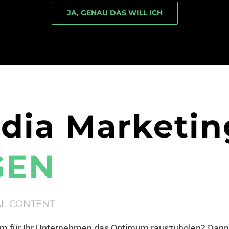
JA, GENAU DAS WILL ICH
edia Marketin
GEN
L CONTENT
 um für Ihr Unternehmen das Optimum rauszuholen? Dann