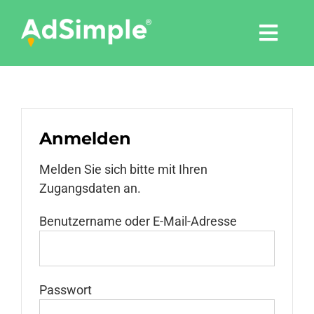
Skip
to
Togg
content
Navi
Leistungen
Tools
Anmelden
Melden Sie sich bitte mit Ihren
Pressemitteilungen
Zugangsdaten an.
Shop
Benutzername oder E-Mail-Adresse
Agentur
Passwort
Blog