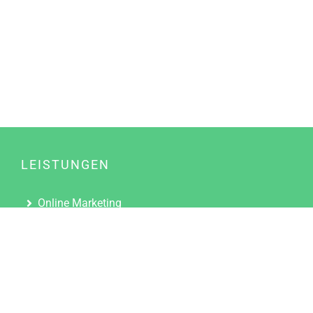
LEISTUNGEN
Online Marketing
Content Marketing
Content Marketing Abos
Content Marketing für Ärzte