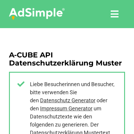
Skip
to
Togg
content
Navi
Leistungen
A-CUBE API
Tools
Datenschutzerklärung Muster
Pressemitteilungen
Liebe Besucherinnen und Besucher,
bitte verwenden Sie
Shop
den
Datenschutz Generator
oder
den
Impressum Generator
um
Agentur
Datenschutztexte wie den
folgenden zu generieren. Der
Datenschutzerklärung Mustertext
Blog