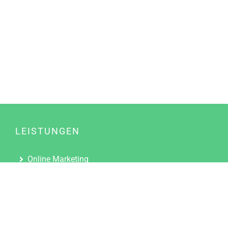
LEISTUNGEN
Online Marketing
Content Marketing
Content Marketing Abos
Content Marketing für Ärzte