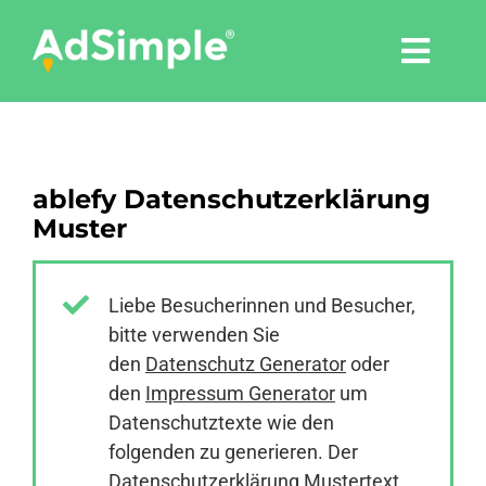
Skip
to
Togg
content
Navi
Leistungen
ablefy Datenschutzerklärung
Tools
Muster
Pressemitteilungen
Liebe Besucherinnen und Besucher,
bitte verwenden Sie
Shop
den
Datenschutz Generator
oder
den
Impressum Generator
um
Agentur
Datenschutztexte wie den
folgenden zu generieren. Der
Datenschutzerklärung Mustertext
Blog