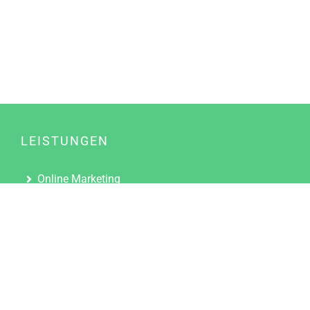
LEISTUNGEN
Online Marketing
Content Marketing
Content Marketing Abos
Content Marketing für Ärzte
Suchmaschinenoptimierung