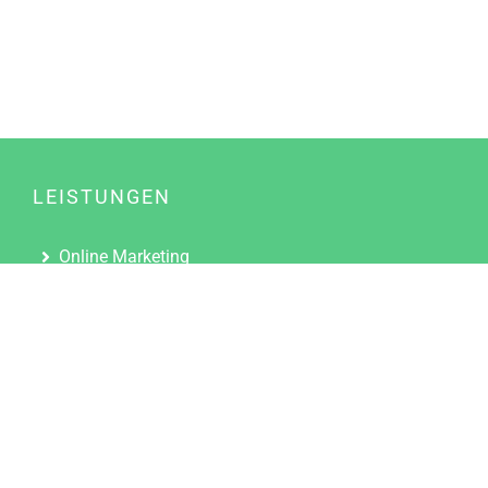
LEISTUNGEN
Online Marketing
Content Marketing
Content Marketing Abos
Content Marketing für Ärzte
Suchmaschinenoptimierung