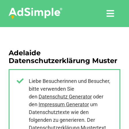
Skip
to
Togg
content
Navi
Leistungen
Adelaide
Tools
Datenschutzerklärung Muster
Pressemitteilungen
Liebe Besucherinnen und Besucher,
bitte verwenden Sie
Shop
den
Datenschutz Generator
oder
den
Impressum Generator
um
Agentur
Datenschutztexte wie den
folgenden zu generieren. Der
Datenschutzerklärung Mustertext
Blog