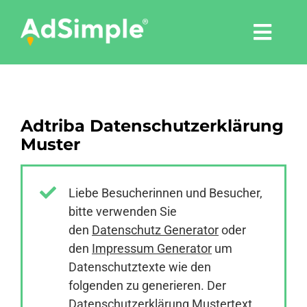
Skip
to
Togg
content
Navi
Leistungen
Adtriba Datenschutzerklärung
Tools
Muster
Pressemitteilungen
Liebe Besucherinnen und Besucher,
bitte verwenden Sie
Shop
den
Datenschutz Generator
oder
den
Impressum Generator
um
Agentur
Datenschutztexte wie den
folgenden zu generieren. Der
Datenschutzerklärung Mustertext
Blog