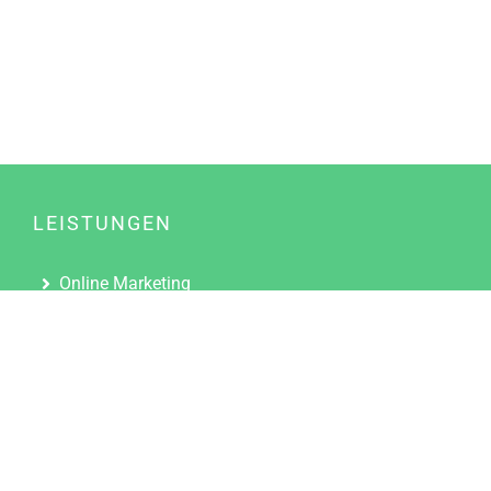
LEISTUNGEN
Online Marketing
Content Marketing
Content Marketing Abos
Content Marketing für Ärzte
Suchmaschinenoptimierung