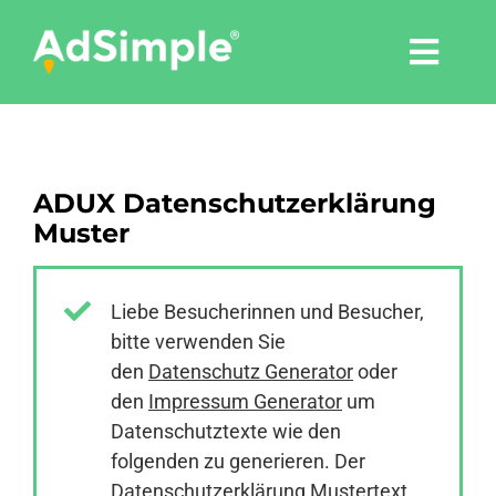
Skip
to
Togg
content
Navi
Leistungen
ADUX Datenschutzerklärung
Tools
Muster
Pressemitteilungen
Liebe Besucherinnen und Besucher,
bitte verwenden Sie
Shop
den
Datenschutz Generator
oder
den
Impressum Generator
um
Agentur
Datenschutztexte wie den
folgenden zu generieren. Der
Datenschutzerklärung Mustertext
Blog