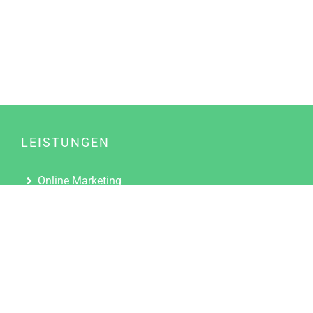
LEISTUNGEN
Online Marketing
Content Marketing
Content Marketing Abos
Content Marketing für Ärzte
Suchmaschinenoptimierung