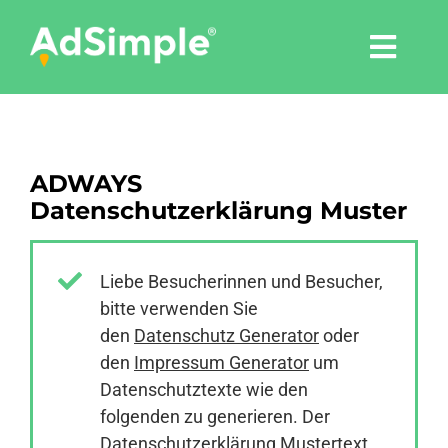
Skip
to
Togg
content
Navi
Leistungen
ADWAYS
Tools
Datenschutzerklärung Muster
Pressemitteilungen
Liebe Besucherinnen und Besucher,
bitte verwenden Sie
Shop
den
Datenschutz Generator
oder
den
Impressum Generator
um
Agentur
Datenschutztexte wie den
folgenden zu generieren. Der
Datenschutzerklärung Mustertext
Blog