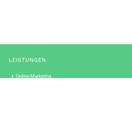
LEISTUNGEN
Online Marketing
Content Marketing
Content Marketing Abos
Content Marketing für Ärzte
Suchmaschinenoptimierung