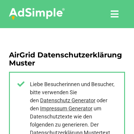
Skip
to
Togg
content
Navi
Leistungen
AirGrid Datenschutzerklärung
Tools
Muster
Pressemitteilungen
Liebe Besucherinnen und Besucher,
bitte verwenden Sie
Shop
den
Datenschutz Generator
oder
den
Impressum Generator
um
Agentur
Datenschutztexte wie den
folgenden zu generieren. Der
Datenschutzerklärung Mustertext
Blog