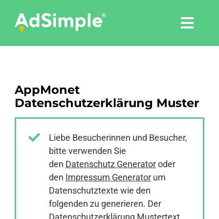
Skip
to
Togg
content
Navi
Leistungen
AppMonet
Tools
Datenschutzerklärung Muster
Pressemitteilungen
Liebe Besucherinnen und Besucher,
bitte verwenden Sie
Shop
den
Datenschutz Generator
oder
den
Impressum Generator
um
Agentur
Datenschutztexte wie den
folgenden zu generieren. Der
Datenschutzerklärung Mustertext
Blog