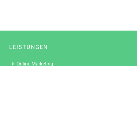
LEISTUNGEN
Online Marketing
Content Marketing
Content Marketing Abos
Content Marketing für Ärzte
Suchmaschinenoptimierung
Social Media Marketing