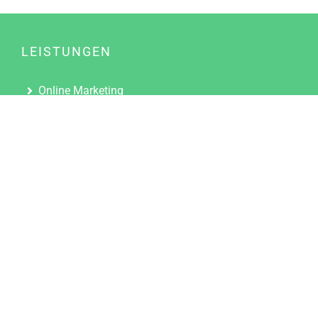
LEISTUNGEN
Online Marketing
Content Marketing
Content Marketing Abos
Content Marketing für Ärzte
Suchmaschinenoptimierung
Social Media Marketing
Influencer Marketing
Partnerprogramm