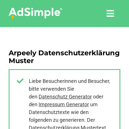
Skip
to
Togg
content
Navi
Leistungen
Arpeely Datenschutzerklärung
Tools
Muster
Pressemitteilungen
Liebe Besucherinnen und Besucher,
bitte verwenden Sie
Shop
den
Datenschutz Generator
oder
den
Impressum Generator
um
Agentur
Datenschutztexte wie den
folgenden zu generieren. Der
Datenschutzerklärung Mustertext
Blog