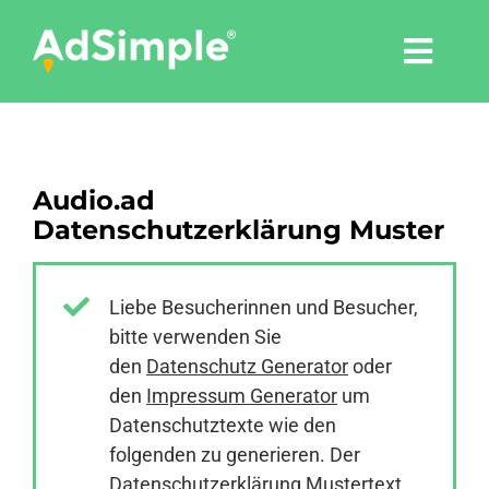
Skip
to
Togg
content
Navi
Leistungen
Audio.ad
Tools
Datenschutzerklärung Muster
Pressemitteilungen
Liebe Besucherinnen und Besucher,
bitte verwenden Sie
Shop
den
Datenschutz Generator
oder
den
Impressum Generator
um
Agentur
Datenschutztexte wie den
folgenden zu generieren. Der
Datenschutzerklärung Mustertext
Blog