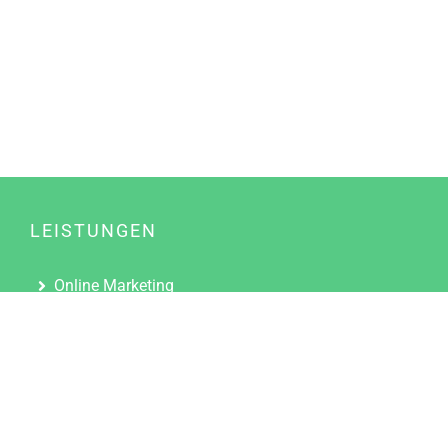
LEISTUNGEN
Online Marketing
Content Marketing
Content Marketing Abos
Content Marketing für Ärzte