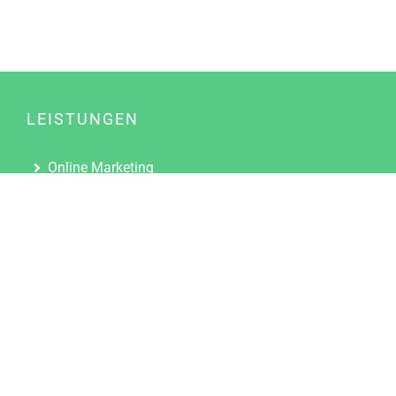
LEISTUNGEN
Online Marketing
Content Marketing
Content Marketing Abos
Content Marketing für Ärzte
Suchmaschinenoptimierung
Social Media Marketing