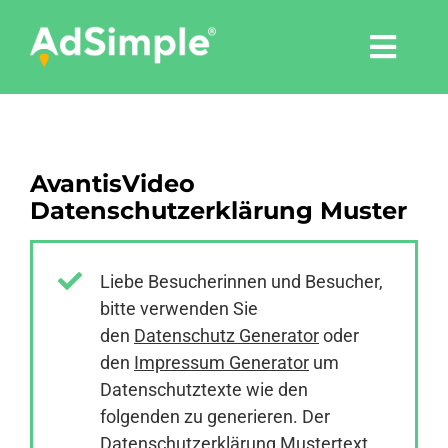
Skip
to
Togg
content
Navi
Leistungen
AvantisVideo
Tools
Datenschutzerklärung Muster
Pressemitteilungen
Liebe Besucherinnen und Besucher,
bitte verwenden Sie
Shop
den
Datenschutz Generator
oder
den
Impressum Generator
um
Agentur
Datenschutztexte wie den
folgenden zu generieren. Der
Datenschutzerklärung Mustertext
Blog