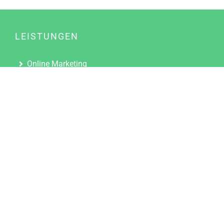
LEISTUNGEN
Online Marketing
Content Marketing
Content Marketing Abos
Content Marketing für Ärzte
Suchmaschinenoptimierung
Social Media Marketing
Influencer Marketing
Partnerprogramm