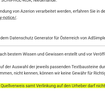
PE SCHIPHOL-RIJK, Niederlande.
ndung von Azerion verarbeitet werden, erfahren Sie in d
y-notice/
.
t dem Datenschutz Generator für Österreich von AdSimpl
ch bestem Wissen und Gewissen erstellt und vor Veröffe
auf der Auswahl der jeweils passenden Textbausteine durc
en, nicht kennen, können wir keine Gewähr für Richtigke
.
 Quellverweis samt Verlinkung auf den Urheber darf nich