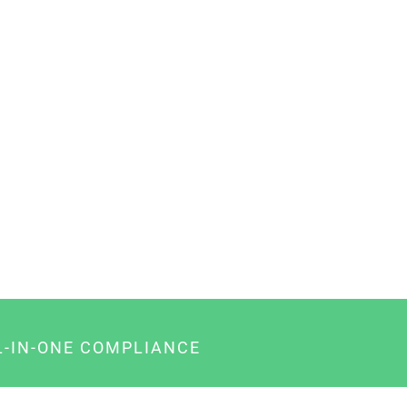
L-IN-ONE COMPLIANCE
gency-Paket für Agenturen