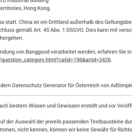
o Industrial Building
erritories, Hong Kong.
a statt. China ist ein Drittland außerhalb des Geltungsbe
luss gemäß Art. 45 Abs. 1 DSGVO. Dies kann mit versch
nhergehen.
endung von Banggood verarbeitet werden, erfahren Sie in
question_category.html?catid=196&artid=2426
.
t dem Datenschutz Generator für Österreich von AdSimpl
ch bestem Wissen und Gewissen erstellt und vor Veröffe
auf der Auswahl der jeweils passenden Textbausteine durc
en, nicht kennen, können wir keine Gewähr für Richtigke