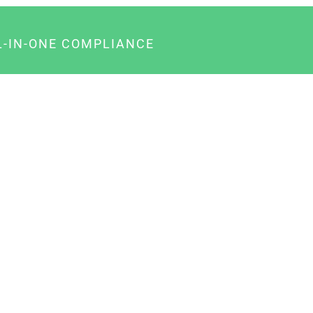
L-IN-ONE COMPLIANCE
gency-Paket für Agenturen
usiness-Paket für Unternehmer