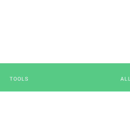
TOOLS
AL
Datenschutz Generator
A
Impressum Generator
B
Datenschutz Manager