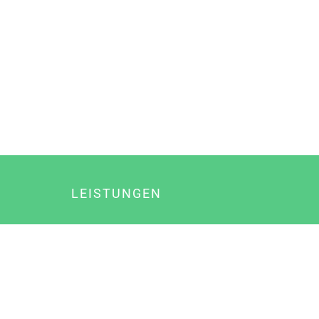
LEISTUNGEN
Online Marketing
Content Marketing
Content Marketing Abos