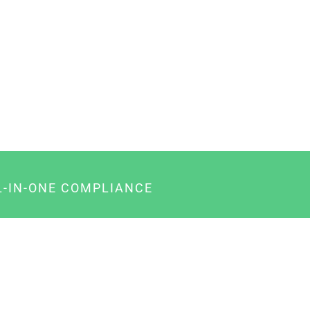
L-IN-ONE COMPLIANCE
gency-Paket für Agenturen
usiness-Paket für Unternehmer