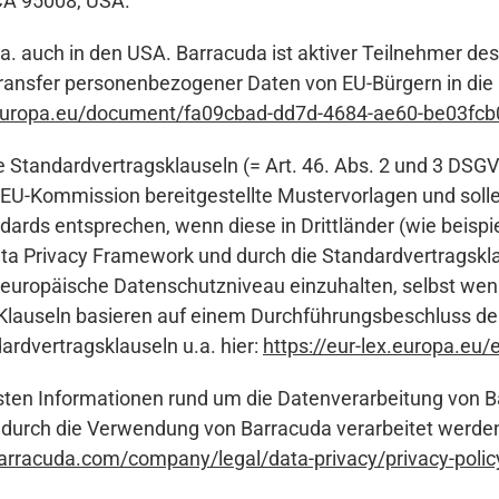
CA 95008, USA.
.a. auch in den USA. Barracuda ist aktiver Teilnehmer d
ransfer personenbezogener Daten von EU-Bürgern in die
europa.eu/document/fa09cbad-dd7d-4684-ae60-be03fcb
tandardvertragsklauseln (= Art. 46. Abs. 2 und 3 DSGV
EU-Kommission bereitgestellte Mustervorlagen und sollen
ds entsprechen, wenn diese in Drittländer (wie beispiel
a Privacy Framework und durch die Standardvertragsklaus
s europäische Datenschutzniveau einzuhalten, selbst wen
 Klauseln basieren auf einem Durchführungsbeschluss de
rdvertragsklauseln u.a. hier:
https://eur-lex.europa.eu
igsten Informationen rund um die Datenverarbeitung von 
 durch die Verwendung von Barracuda verarbeitet werden,
arracuda.com/company/legal/data-privacy/privacy-polic