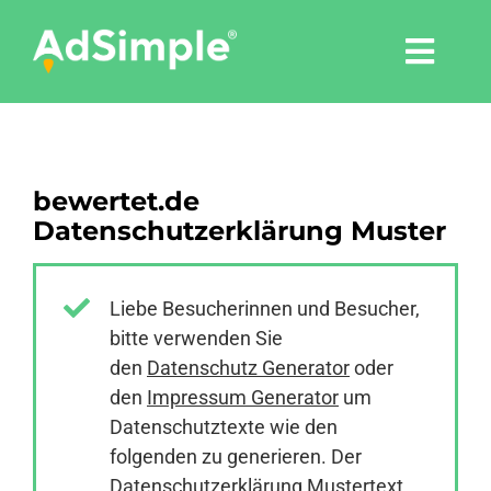
Skip
to
Togg
content
Navi
Leistungen
bewertet.de
Tools
Datenschutzerklärung Muster
Pressemitteilungen
Liebe Besucherinnen und Besucher,
bitte verwenden Sie
Shop
den
Datenschutz Generator
oder
den
Impressum Generator
um
Agentur
Datenschutztexte wie den
folgenden zu generieren. Der
Datenschutzerklärung Mustertext
Blog