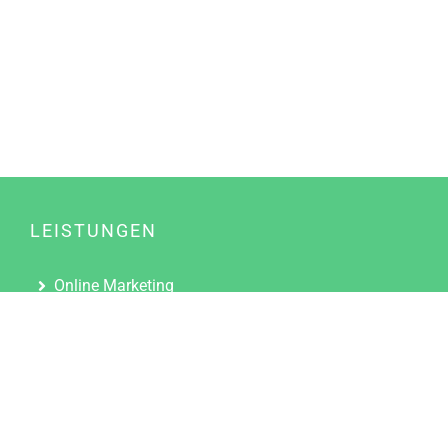
LEISTUNGEN
Online Marketing
Content Marketing
Content Marketing Abos
Content Marketing für Ärzte