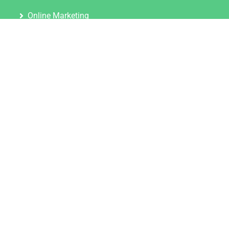
Online Marketing
Content Marketing
Content Marketing Abos
Content Marketing für Ärzte
Suchmaschinenoptimierung
Social Media Marketing
Influencer Marketing
Partnerprogramm
TOOLS