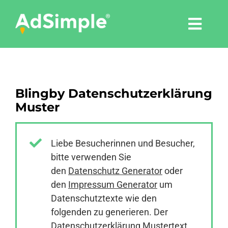
Skip
to
Togg
content
Navi
Leistungen
Blingby Datenschutzerklärung
Tools
Muster
Pressemitteilungen
Liebe Besucherinnen und Besucher,
bitte verwenden Sie
Shop
den
Datenschutz Generator
oder
den
Impressum Generator
um
Agentur
Datenschutztexte wie den
folgenden zu generieren. Der
Datenschutzerklärung Mustertext
Blog