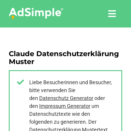
Skip
to
Togg
content
Navi
Leistungen
Claude Datenschutzerklärung
Tools
Muster
Pressemitteilungen
Liebe Besucherinnen und Besucher,
bitte verwenden Sie
Shop
den
Datenschutz Generator
oder
den
Impressum Generator
um
Agentur
Datenschutztexte wie den
folgenden zu generieren. Der
Datenschutzerklärung Mustertext
Blog