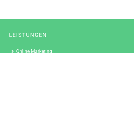
LEISTUNGEN
Online Marketing
Content Marketing
Content Marketing Abos
Content Marketing für Ärzte
Suchmaschinenoptimierung
Social Media Marketing
Influencer Marketing