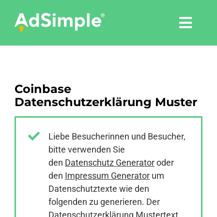
Skip
to
Togg
content
Navi
Leistungen
Coinbase
Tools
Datenschutzerklärung Muster
Pressemitteilungen
Liebe Besucherinnen und Besucher,
bitte verwenden Sie
Shop
den
Datenschutz Generator
oder
den
Impressum Generator
um
Agentur
Datenschutztexte wie den
folgenden zu generieren. Der
Datenschutzerklärung Mustertext
Blog