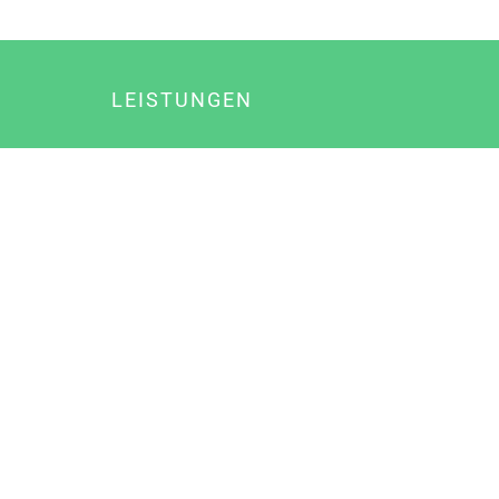
LEISTUNGEN
Online Marketing
Content Marketing
Content Marketing Abos
Content Marketing für Ärzte
Suchmaschinenoptimierung
Social Media Marketing
Influencer Marketing