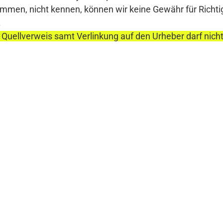
en, nicht kennen, können wir keine Gewähr für Richtigke
.
 Quellverweis samt Verlinkung auf den Urheber darf nich