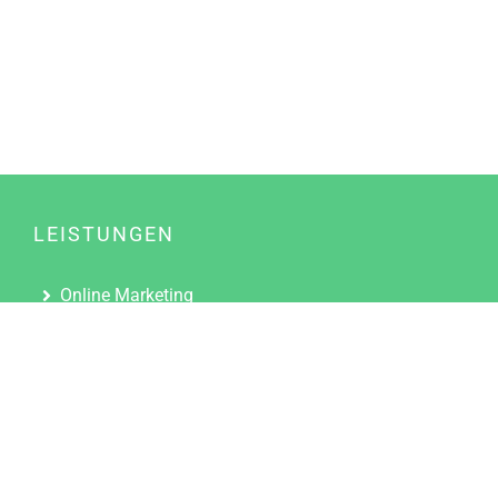
LEISTUNGEN
Online Marketing
Content Marketing
Content Marketing Abos
Content Marketing für Ärzte
Suchmaschinenoptimierung