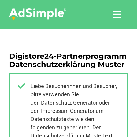
Skip
to
Togg
content
Navi
Leistungen
Digistore24-Partnerprogramm
Tools
Datenschutzerklärung Muster
Pressemitteilungen
Liebe Besucherinnen und Besucher,
bitte verwenden Sie
Shop
den
Datenschutz Generator
oder
den
Impressum Generator
um
Agentur
Datenschutztexte wie den
folgenden zu generieren. Der
Datenschutzerklärung Mustertext
Blog