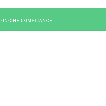
L-IN-ONE COMPLIANCE
gency-Paket für Agenturen
usiness-Paket für Unternehmer