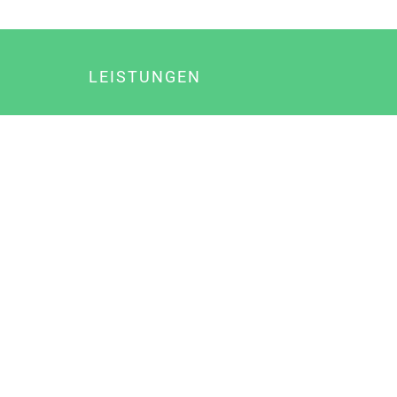
LEISTUNGEN
Online Marketing
Content Marketing
Content Marketing Abos
Content Marketing für Ärzte
Suchmaschinenoptimierung
Social Media Marketing
Influencer Marketing