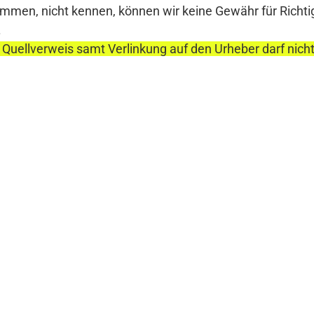
en, nicht kennen, können wir keine Gewähr für Richtigke
.
 Quellverweis samt Verlinkung auf den Urheber darf nich