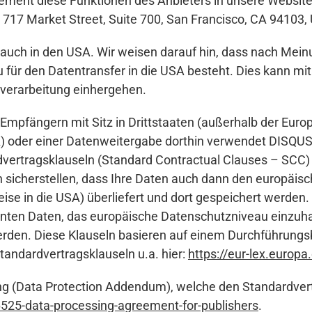
lement diese Funktionen des Anbieters in unsere Website 
717 Market Street, Suite 700, San Francisco, CA 94103,
 auch in den USA. Wir weisen darauf hin, dass nach Mei
ür den Datentransfer in die USA besteht. Dies kann mit 
nverarbeitung einhergehen.
Empfängern mit Sitz in Drittstaaten (außerhalb der Europ
) oder einer Datenweitergabe dorthin verwendet DISQU
rdvertragsklauseln (Standard Contractual Clauses – SCC
en sicherstellen, dass Ihre Daten auch dann den europäi
eise in die USA) überliefert und dort gespeichert werden. 
vanten Daten, das europäische Datenschutzniveau einzuha
werden. Diese Klauseln basieren auf einem Durchführung
andardvertragsklauseln u.a. hier:
https://eur-lex.europ
 (Data Protection Addendum), welche den Standardvertra
6525-data-processing-agreement-for-publishers
.