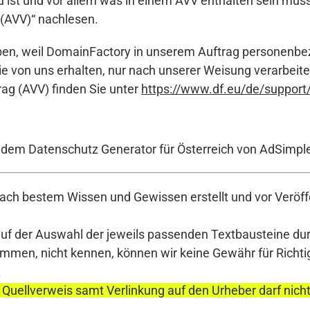
ist und vor allem was in einem AVV enthalten sein mus
 (AVV)“ nachlesen.
ieben, weil DomainFactory in unserem Auftrag personenbe
ie von uns erhalten, nur nach unserer Weisung verarbeit
ag (AVV) finden Sie unter
https://www.df.eu/de/support
t dem Datenschutz Generator für Österreich von AdSimpl
ch bestem Wissen und Gewissen erstellt und vor Veröffe
auf der Auswahl der jeweils passenden Textbausteine durc
en, nicht kennen, können wir keine Gewähr für Richtigke
.
 Quellverweis samt Verlinkung auf den Urheber darf nich