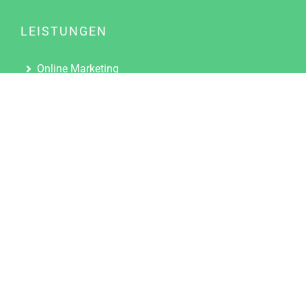
LEISTUNGEN
Online Marketing
Content Marketing
Content Marketing Abos
Content Marketing für Ärzte
Suchmaschinenoptimierung
Social Media Marketing
Influencer Marketing
Partnerprogramm