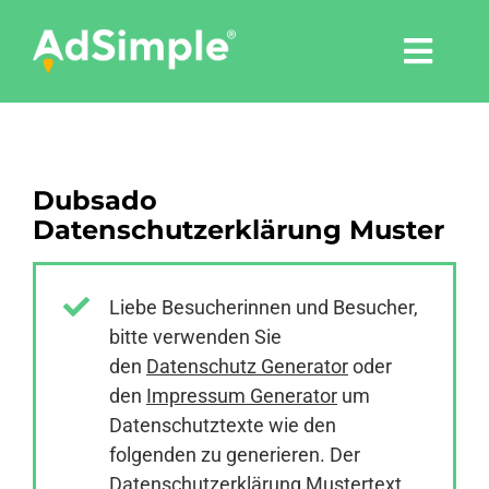
Skip
to
Togg
content
Navi
Leistungen
Dubsado
Tools
Datenschutzerklärung Muster
Pressemitteilungen
Liebe Besucherinnen und Besucher,
bitte verwenden Sie
Shop
den
Datenschutz Generator
oder
den
Impressum Generator
um
Agentur
Datenschutztexte wie den
folgenden zu generieren. Der
Datenschutzerklärung Mustertext
Blog