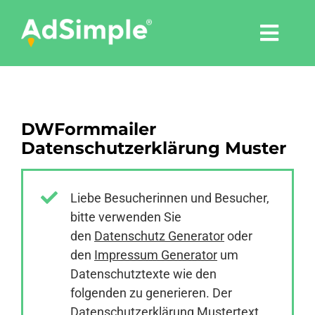
Skip
to
Togg
content
Navi
Leistungen
DWFormmailer
Tools
Datenschutzerklärung Muster
Pressemitteilungen
Liebe Besucherinnen und Besucher,
bitte verwenden Sie
Shop
den
Datenschutz Generator
oder
den
Impressum Generator
um
Agentur
Datenschutztexte wie den
folgenden zu generieren. Der
Datenschutzerklärung Mustertext
Blog