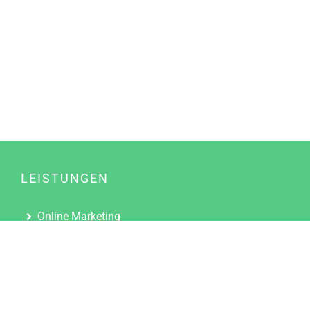
LEISTUNGEN
Online Marketing
Content Marketing
Content Marketing Abos
Content Marketing für Ärzte