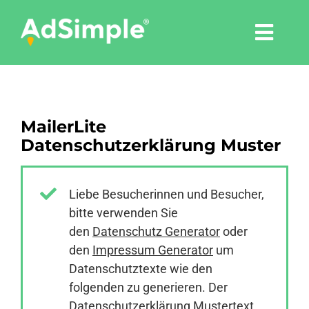
Skip
to
Togg
content
Navi
Leistungen
MailerLite
Tools
Datenschutzerklärung Muster
Pressemitteilungen
Liebe Besucherinnen und Besucher,
bitte verwenden Sie
Shop
den
Datenschutz Generator
oder
den
Impressum Generator
um
Agentur
Datenschutztexte wie den
folgenden zu generieren. Der
Datenschutzerklärung Mustertext
Blog