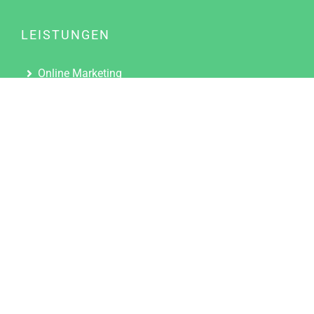
LEISTUNGEN
Online Marketing
Content Marketing
Content Marketing Abos
Content Marketing für Ärzte
Suchmaschinenoptimierung
Social Media Marketing
Influencer Marketing
Partnerprogramm