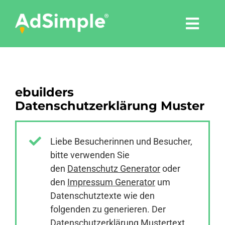
Skip
to
Togg
content
Navi
Leistungen
ebuilders
Tools
Datenschutzerklärung Muster
Pressemitteilungen
Liebe Besucherinnen und Besucher,
bitte verwenden Sie
Shop
den
Datenschutz Generator
oder
den
Impressum Generator
um
Agentur
Datenschutztexte wie den
folgenden zu generieren. Der
Datenschutzerklärung Mustertext
Blog