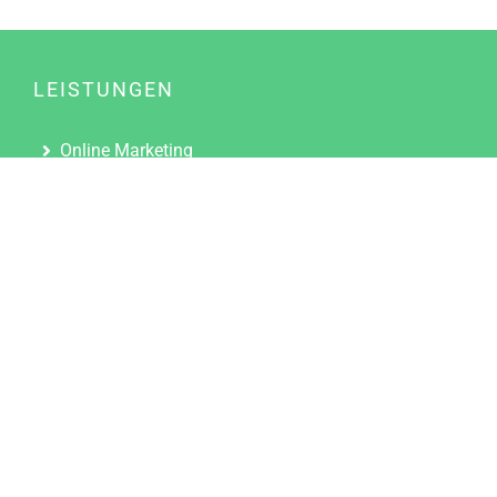
LEISTUNGEN
Online Marketing
Content Marketing
Content Marketing Abos
Content Marketing für Ärzte
Suchmaschinenoptimierung
Social Media Marketing
Influencer Marketing