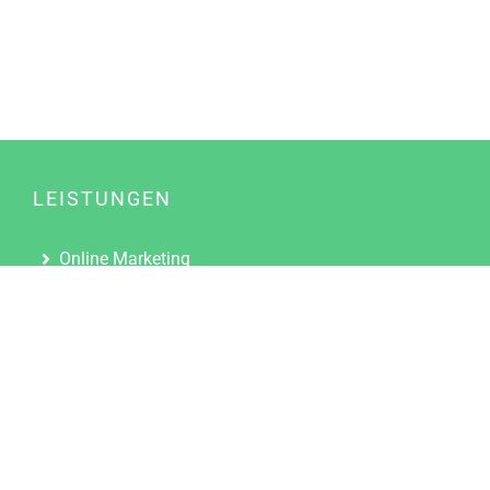
LEISTUNGEN
Online Marketing
Content Marketing
Content Marketing Abos
Content Marketing für Ärzte
Suchmaschinenoptimierung