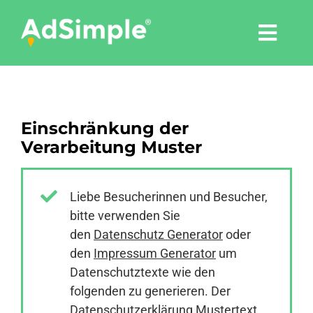
Skip
to
Togg
content
Navi
Leistungen
Einschränkung der
Tools
Verarbeitung Muster
Pressemitteilungen
Liebe Besucherinnen und Besucher,
bitte verwenden Sie
Shop
den
Datenschutz Generator
oder
den
Impressum Generator
um
Agentur
Datenschutztexte wie den
folgenden zu generieren. Der
Datenschutzerklärung Mustertext
Blog