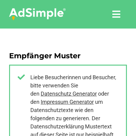
Skip
to
Togg
content
Navi
Leistungen
Empfänger Muster
Tools
Pressemitteilungen
Liebe Besucherinnen und Besucher,
bitte verwenden Sie
den
Datenschutz Generator
oder
Shop
den
Impressum Generator
um
Datenschutztexte wie den
Agentur
folgenden zu generieren. Der
Datenschutzerklärung Mustertext
auf dieser Seite ist nur beispielhaft,
Blog