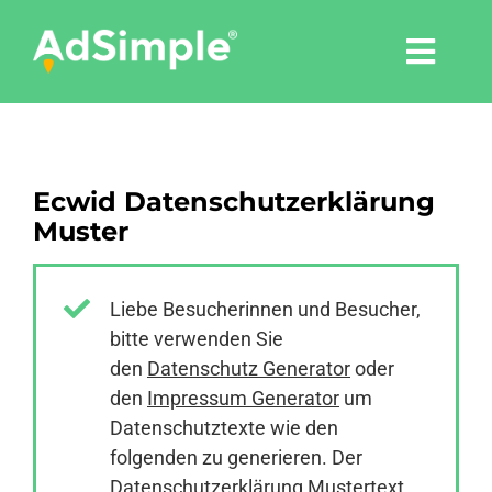
Skip
to
Togg
content
Navi
Leistungen
Ecwid Datenschutzerklärung
Tools
Muster
Pressemitteilungen
Liebe Besucherinnen und Besucher,
bitte verwenden Sie
Shop
den
Datenschutz Generator
oder
den
Impressum Generator
um
Agentur
Datenschutztexte wie den
folgenden zu generieren. Der
Datenschutzerklärung Mustertext
Blog