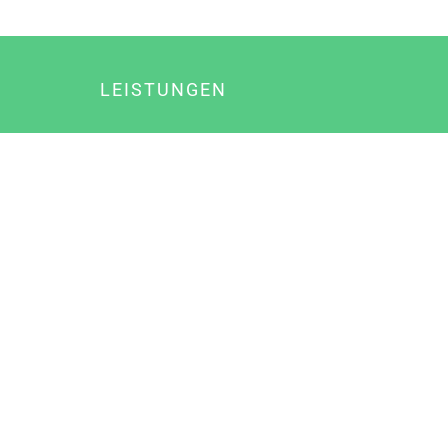
LEISTUNGEN
Online Marketing
Content Marketing
Content Marketing Abos
Content Marketing für Ärzte
Suchmaschinenoptimierung
Social Media Marketing
Influencer Marketing