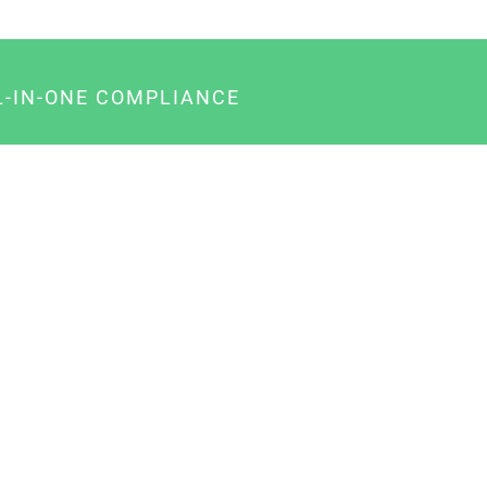
L-IN-ONE COMPLIANCE
gency-Paket für Agenturen
usiness-Paket für Unternehmer