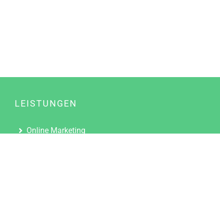
LEISTUNGEN
Online Marketing
Content Marketing
Content Marketing Abos
Content Marketing für Ärzte
Suchmaschinenoptimierung