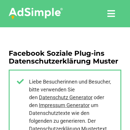
Skip
to
Togg
content
Navi
Leistungen
Facebook Soziale Plug-ins
Tools
Datenschutzerklärung Muster
Pressemitteilungen
Liebe Besucherinnen und Besucher,
bitte verwenden Sie
Shop
den
Datenschutz Generator
oder
den
Impressum Generator
um
Agentur
Datenschutztexte wie den
folgenden zu generieren. Der
Datenschutzerklärung Mustertext
Blog