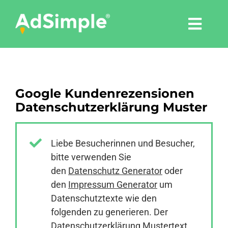
Skip
to
Togg
content
Navi
Leistungen
Google Kundenrezensionen
Tools
Datenschutzerklärung Muster
Pressemitteilungen
Liebe Besucherinnen und Besucher,
bitte verwenden Sie
Shop
den
Datenschutz Generator
oder
den
Impressum Generator
um
Agentur
Datenschutztexte wie den
folgenden zu generieren. Der
Datenschutzerklärung Mustertext
Blog