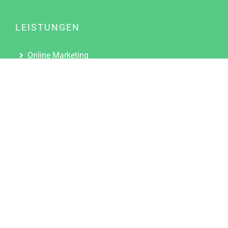
LEISTUNGEN
Online Marketing
Content Marketing
Content Marketing Abos
Content Marketing für Ärzte
Suchmaschinenoptimierung
Social Media Marketing
Influencer Marketing
Partnerprogramm