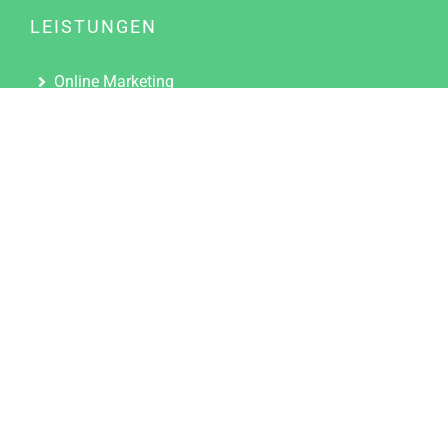
LEISTUNGEN
Online Marketing
Content Marketing
Content Marketing Abos
Content Marketing für Ärzte
Suchmaschinenoptimierung
Social Media Marketing
Influencer Marketing
Partnerprogramm