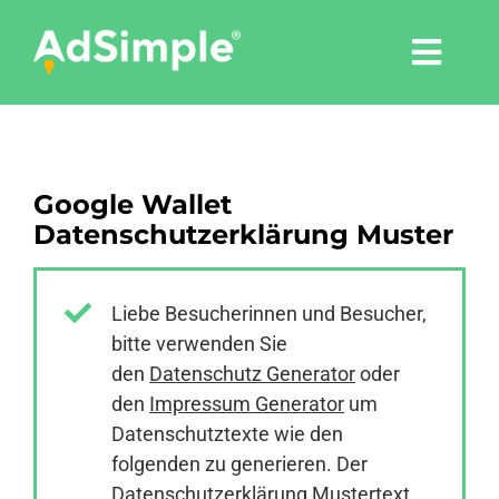
Skip
to
Togg
content
Navi
Leistungen
Google Wallet
Tools
Datenschutzerklärung Muster
Pressemitteilungen
Liebe Besucherinnen und Besucher,
bitte verwenden Sie
Shop
den
Datenschutz Generator
oder
den
Impressum Generator
um
Agentur
Datenschutztexte wie den
folgenden zu generieren. Der
Datenschutzerklärung Mustertext
Blog